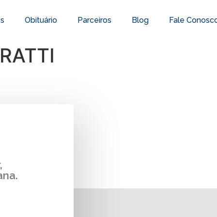
os
Obituário
Parceiros
Blog
Fale Conosc
RATTI
,
ana.