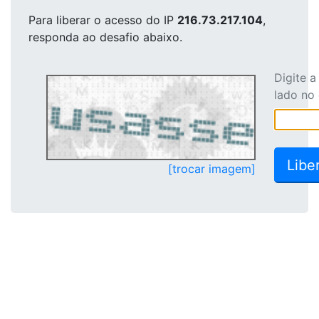
Para liberar o acesso
do IP
216.73.217.104
,
responda ao desafio abaixo.
Digite 
lado no
[trocar imagem]