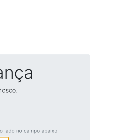
ança
nosco.
ao lado no campo abaixo