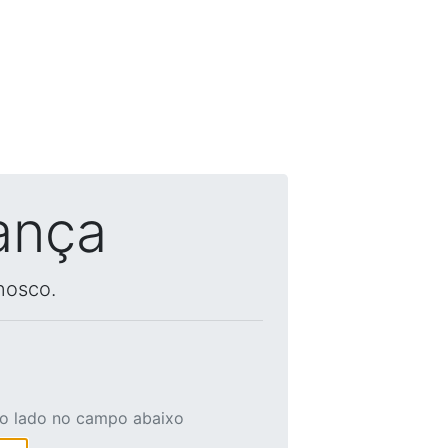
ança
nosco.
ao lado no campo abaixo