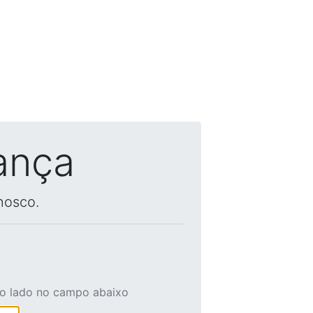
ança
nosco.
ao lado no campo abaixo