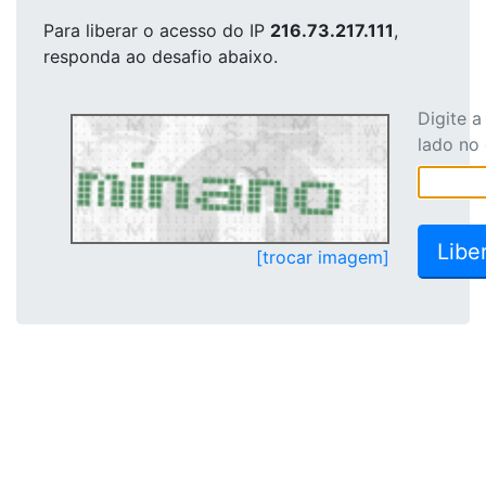
Para liberar o acesso
do IP
216.73.217.111
,
responda ao desafio abaixo.
Digite 
lado no
[trocar imagem]