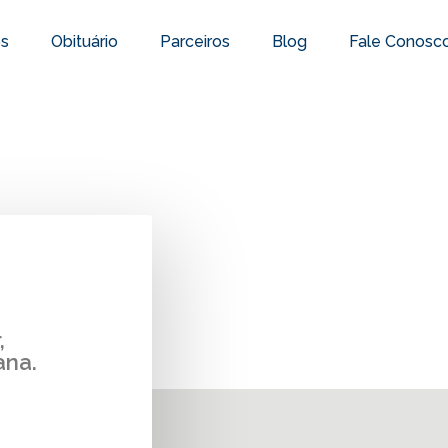
os
Obituário
Parceiros
Blog
Fale Conosc
,
ana.