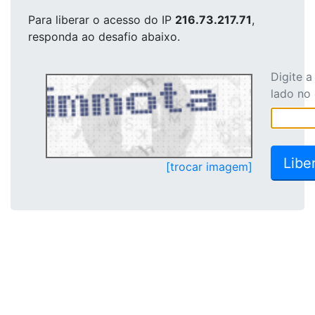
Para liberar o acesso
do IP
216.73.217.71
,
responda ao desafio abaixo.
Digite 
lado no
[trocar imagem]